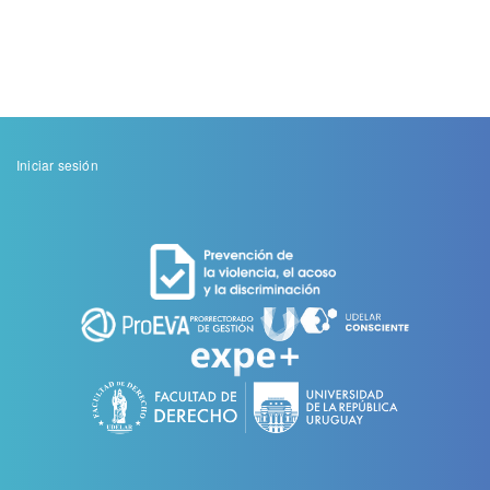
Menu
Iniciar sesión
de
cuenta
de
usuario