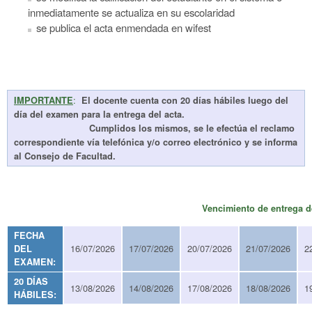
inmediatamente se actualiza en su escolaridad
se publica el acta enmendada en wifest
:
IMPORTANTE
El docente cuenta con 20 días hábiles luego del
día del examen para la entrega del acta.
Cumplidos los mismos, se le efectúa el reclamo
correspondiente vía telefónica y/o correo electrónico y se informa
al Consejo de Facultad.
Vencimiento de entrega d
FECHA
16/07/2026
17/07/2026
20/07/2026
21/07/2026
2
DEL
EXAMEN:
20 DÍAS
13/08/2026
14/08/2026
17/08/2026
18/08/2026
1
HÁBILES: