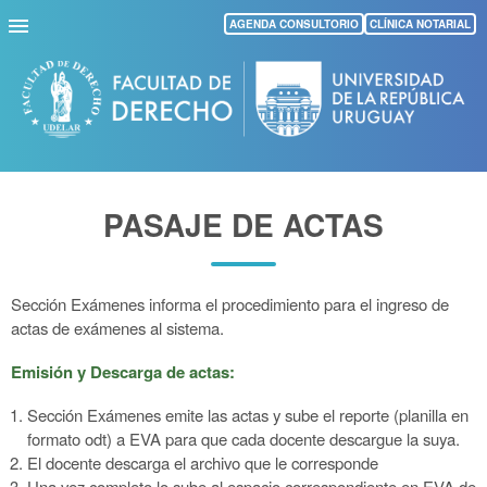
Pasar
AGENDA CONSULTORIO
CLÍNICA NOTARIAL
al
contenido
principal
PASAJE DE ACTAS
Sección Exámenes informa el procedimiento para el ingreso de
actas de exámenes al sistema.
Emisión y Descarga de actas:
Sección Exámenes emite las actas y sube el reporte (planilla en
formato odt) a EVA para que cada docente descargue la suya.
El docente descarga el archivo que le corresponde
Una vez completo lo sube al espacio correspondiente en EVA de