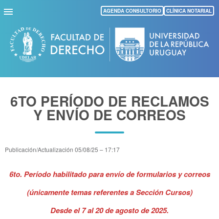
Pasar
AGENDA CONSULTORIO
CLÍNICA NOTARIAL
al
contenido
principal
6TO PERÍODO DE RECLAMOS
Y ENVÍO DE CORREOS
Publicación/Actualización
05/08/25 – 17:17
6to. Período habilitado para envío de formularios y correos
(únicamente temas referentes a Sección Cursos)
Desde el 7 al 20 de agosto de 2025.