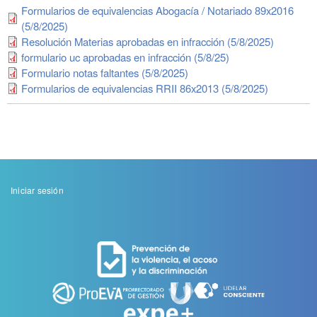
Formularios de equivalencias Abogacía / Notariado 89x2016
(5/8/2025)
Resolución Materias aprobadas en infracción (5/8/2025)
formulario uc aprobadas en infracción (5/8/25)
Formulario notas faltantes (5/8/2025)
Formularios de equivalencias RRII 86x2013 (5/8/2025)
Menu
Iniciar sesión
de
cuenta
de
usuario