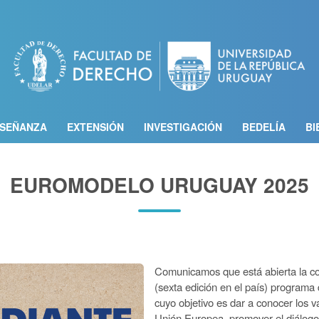
Pasar
al
contenido
principal
SEÑANZA
EXTENSIÓN
INVESTIGACIÓN
BEDELÍA
BI
EUROMODELO URUGUAY 2025
Comunicamos que está abierta la c
(sexta edición en el país) programa
cuyo objetivo es dar a conocer los v
Unión Europea, promover el diálogo 