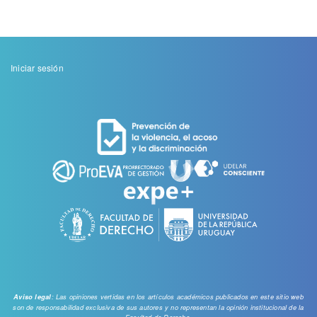
Menu
Iniciar sesión
de
cuenta
de
usuario
: Las opiniones vertidas en los artículos académicos publicados en este sitio web
Aviso legal
son de responsabilidad exclusiva de sus autores y no representan la opinión institucional de la