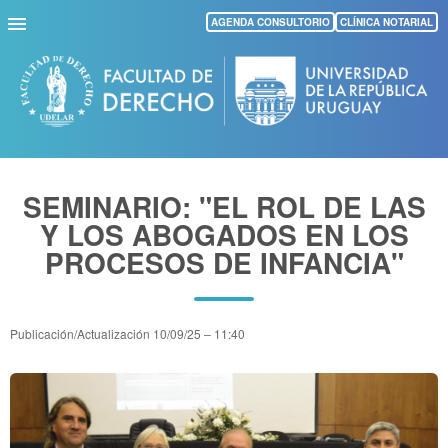
Pasar
AGENDA CONSULTORIO
CLÍNICA NOTARIAL
al
contenido
principal
SEMINARIO: "EL ROL DE LAS
Y LOS ABOGADOS EN LOS
PROCESOS DE INFANCIA"
Publicación/Actualización
10/09/25 – 11:40