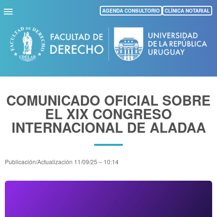
Pasar
AGENDA CONSULTORIO
CLÍNICA NOTARIAL
al
contenido
principal
COMUNICADO OFICIAL SOBRE
EL XIX CONGRESO
INTERNACIONAL DE ALADAA
Publicación/Actualización
11/09/25 – 10:14