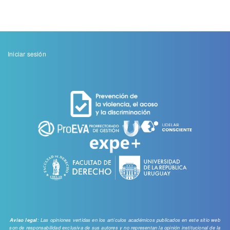
Menu
Iniciar sesión
de
cuenta
de
usuario
: Las opiniones vertidas en los artículos académicos publicados en este sitio web
Aviso legal
son de responsabilidad exclusiva de sus autores y no representan la opinión institucional de la