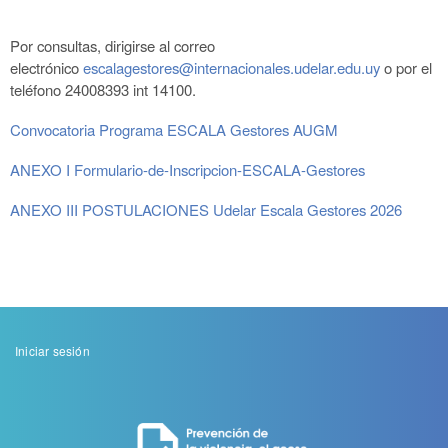
Por consultas, dirigirse al correo
electrónico
escalagestores@internacionales.udelar.edu.uy
o por el
teléfono 24008393 int 14100.
Convocatoria Programa ESCALA Gestores AUGM
ANEXO I Formulario-de-Inscripcion-ESCALA-Gestores
ANEXO III POSTULACIONES Udelar Escala Gestores 2026
Menu
Iniciar sesión
de
cuenta
de