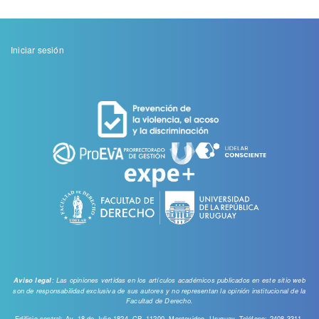
Menu
Iniciar sesión
de
cuenta
de
usuario
: Las opiniones vertidas en los artículos académicos publicados en este sitio web
Aviso legal
son de responsabilidad exclusiva de sus autores y no representan la opinión institucional de la
Facultad de Derecho.
Edificio central: Av. 18 de Julio 1824, CP. 11200, Montevideo, Uruguay. Teléfono: 2408 3311.