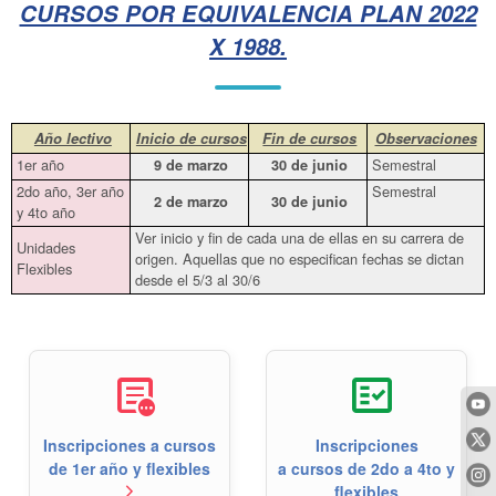
CURSOS POR EQUIVALENCIA PLAN 2022
X 1988.
Año lectivo
Inicio de cursos
Fin de cursos
Observaciones
1er año
Semestral
9 de marzo
30 de junio
2do año, 3er año
Semestral
2 de marzo
30 de junio
y 4to año
Ver inicio y fin de cada una de ellas en su carrera de
Unidades
origen. Aquellas que no especifican fechas se dictan
Flexibles
desde el 5/3 al 30/6
other_admission
fact_check
Inscripciones a cursos
Inscripciones
de 1er año y flexibles
a cursos de 2do a 4to y
flexibles
arrow_forward_ios