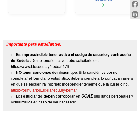
arrow_forward_ios
Importante para estudiantes:
Es Imprescindible tener activo el código de usuario y contraseña
de Bedelía.
De no tenerlo activo debe solicitarlo en:
https://www.fder.edu.uy/node/5476
NO tener sanciones de ningún tipo
. Si la sanción es por no
completar el formulario estadístico, deberá completarlo por cada carrera
en que se encuentra inscripto independientemente que la curse ó no.
https://formularios.udelar.edu.uy/forma/
SGAE
Los estudiantes
deben corroborar
en
sus datos personales y
actualizarlos en caso de ser necesario.