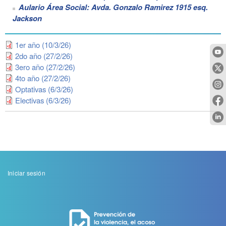
Aulario Área Social: Avda. Gonzalo Ramirez 1915 esq.
Jackson
1er año (10/3/26)
2do año (27/2/26)
3ero año (27/2/26)
4to año (27/2/26)
Optativas (6/3/26)
Electivas (6/3/26)
Menu
Iniciar sesión
de
cuenta
de
usuario