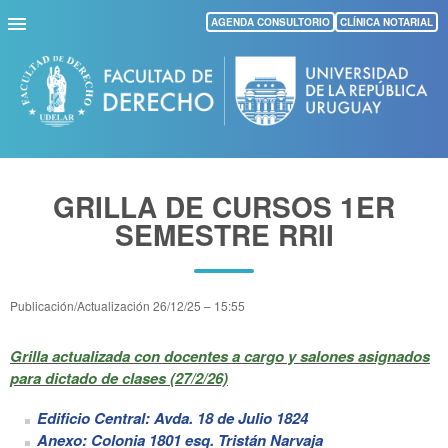
Pasar
AGENDA CONSULTORIO
CLÍNICA NOTARIAL
al
contenido
principal
GRILLA DE CURSOS 1ER
SEMESTRE RRII
Publicación/Actualización
26/12/25 – 15:55
Grilla actualizada con docentes a cargo y salones asignados
para dictado de clases (27/2/26)
Edificio Central: Avda. 18 de Julio 1824
Anexo: Colonia 1801 esq. Tristán Narvaja