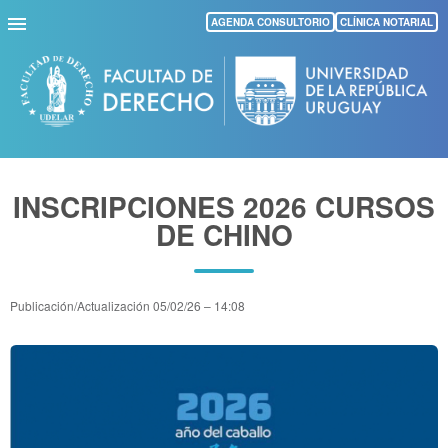
Pasar
AGENDA CONSULTORIO
CLÍNICA NOTARIAL
al
contenido
principal
INSCRIPCIONES 2026 CURSOS
DE CHINO
Publicación/Actualización
05/02/26 – 14:08