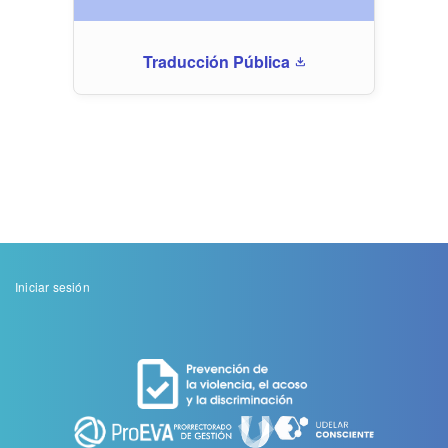
Traducción Pública
download
Menu
Iniciar sesión
de
cuenta
de
usuario