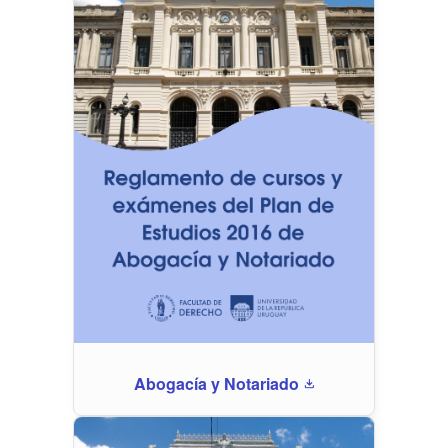
Abogacía y Notariado
download