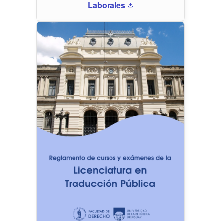
Laborales
download