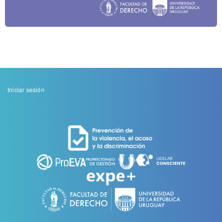
Menu
Iniciar sesión
de
cuenta
de
usuario