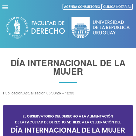
Pasar
AGENDA CONSULTORIO
CLÍNICA NOTARIAL
al
contenido
principal
DÍA INTERNACIONAL DE LA
MUJER
Publicación/Actualización
06/03/26 – 12:33