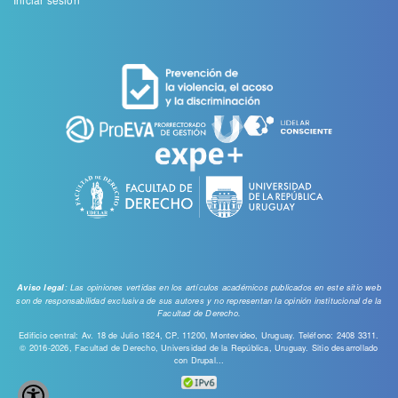
Menu
de
cuenta
de
usuario
: Las opiniones vertidas en los artículos académicos publicados en este sitio web
Aviso legal
son de responsabilidad exclusiva de sus autores y no representan la opinión institucional de la
Facultad de Derecho.
Edificio central: Av. 18 de Julio 1824, CP. 11200, Montevideo, Uruguay. Teléfono: 2408 3311.
© 2016-2026, Facultad de Derecho, Universidad de la República, Uruguay. Sitio desarrollado
con
Drupal...