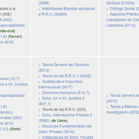
(3068)
Sindical (2100A)
ables a la
Habilidades Blandas aplicadas
Diálogo Social (
l (30E)
a R.R.I.I. (3038A)
Aspectos Práctic
6 (403)
Liquidación de Cré
esponsabilidad
Laborales (2112)
nda-oral)
1.8) (
Ferrari
)
ro (610)
Teoría General del Derecho
(2012)
Teoría de las R.R.I.I. 1 (3052)
anos (12.7)
Análisis de a Coyuntura
co e Inf. Jurídica
Internacional (3077)
Derechos Humanos (E12.7)
esponsabilidad
Teoría General d
Dcho. Inf. e Inf. Jurídica 2
(2012)
(E21.1)
41.8)
Teoría y Método 
Teoría de las R.R.I.I. (024)
vienda y
Investigación (203
Dcho. Internacional Privado 2
cionales (20C)
(3060) (
de Llano
)
ro (610)
Nociones Fundamentales del
.1U) (
Diotti
)
Dcho. Privado (3016)
Instituciones de Dcho. Privado