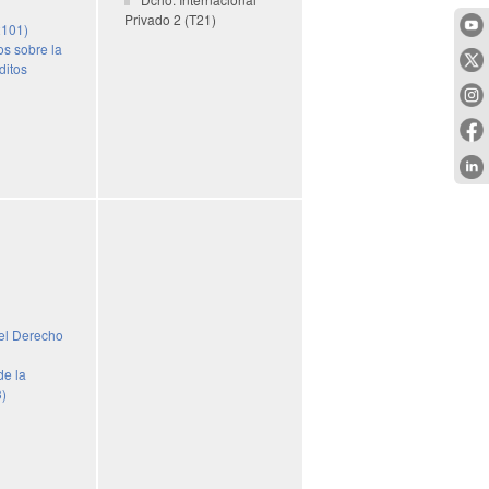
Privado 2 (T21)
2101)
os sobre la
ditos
el Derecho
de la
3)