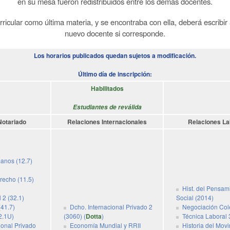
en su mesa fueron redistribuidos entre los demás docentes.
rricular como última materia, y se encontraba con ella, deberá escribi
nuevo docente si corresponde.
Los horarios publicados quedan sujetos a modificación.
Último día de inscripción:
Habilitados
Estudiantes de reválida
Notariado
Relaciones Internacionales
Relaciones La
anos (12.7)
erecho (11.5)
Hist. del Pensami
 2 (32.1)
Social (2014)
(41.7)
Dcho. Internacional Privado 2
Negociación Cole
2.1U)
(3060) (
Dotta
)
Técnica Laboral 
ional Privado
Economía Mundial y RRII
Historia del Mov