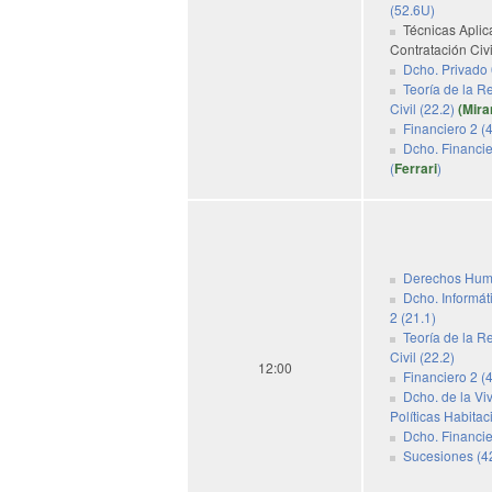
(52.6U)
Técnicas Aplic
Contratación Civi
Dcho. Privado 
Teoría de la R
Civil (22.2)
(Mira
Financiero 2 (4
Dcho. Financie
(
Ferrari
)
Derechos Hum
Dcho. Informáti
2 (21.1)
Teoría de la R
Civil (22.2)
12:00
Financiero 2 (
Dcho. de la Vi
Políticas Habita
Dcho. Financie
Sucesiones (42