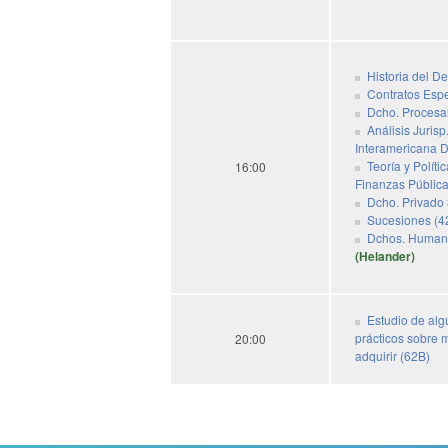
Historia del D
Contratos Espe
Dcho. Procesal
Análisis Jurisp
Interamericana D
Teoría y Políti
16:00
Finanzas Pública
Dcho. Privado 
Sucesiones (4
Dchos. Humano
(Helander)
Estudio de al
prácticos sobre
20:00
adquirir (62B)