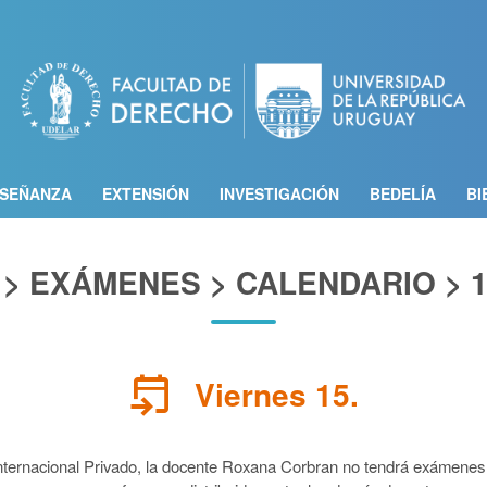
Pasar
al
contenido
principal
SEÑANZA
EXTENSIÓN
INVESTIGACIÓN
BEDELÍA
BI
> EXÁMENES > CALENDARIO > 1
event_upcoming
Viernes 15.
 Internacional Privado, la docente Roxana Corbran no tendrá exámene