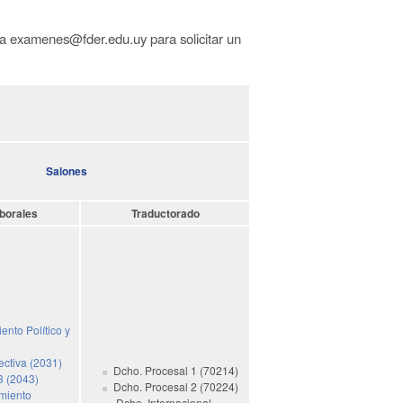
r a examenes@fder.edu.uy para solicitar un
Salones
borales
Traductorado
ento Político y
ctiva (2031)
Dcho. Procesal 1 (70214)
3 (2043)
Dcho. Procesal 2 (70224)
imiento
Dcho. Internacional