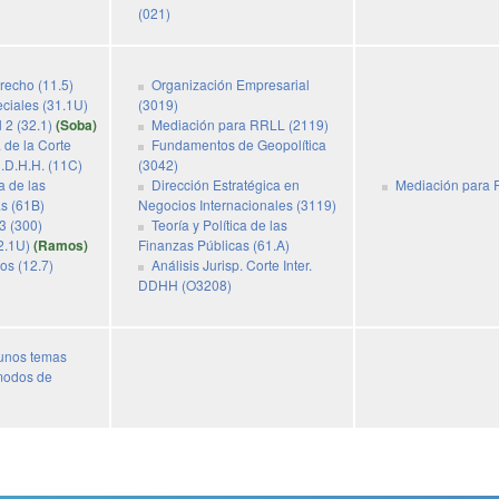
(021)
erecho (11.5)
Organización Empresarial
ciales (31.1U)
(3019)
 2 (32.1)
(Soba)
Mediación para RRLL (2119)
. de la Corte
Fundamentos de Geopolítica
.D.H.H. (11C)
(3042)
ca de las
Dirección Estratégica en
Mediación para R
s (61B)
Negocios Internacionales (3119)
3 (300)
Teoría y Política de las
2.1U)
(Ramos)
Finanzas Públicas (61.A)
s (12.7)
Análisis Jurisp. Corte Inter.
DDHH (O3208)
gunos temas
 modos de