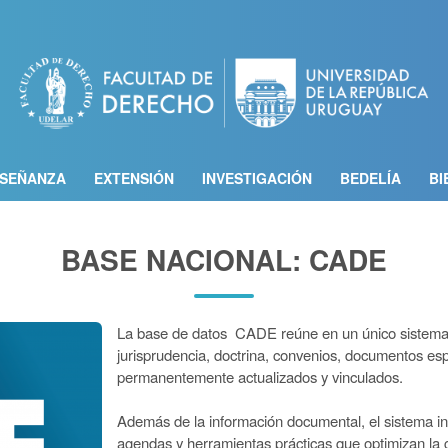
Pasar
al
contenido
principal
SEÑANZA
EXTENSIÓN
INVESTIGACIÓN
BEDELÍA
BI
BASE NACIONAL: CADE
La base de datos CADE reúne en un único sistema 
jurisprudencia, doctrina, convenios, documentos esp
permanentemente actualizados y vinculados.
Además de la información documental, el sistema inc
agendas y herramientas prácticas que optimizan la g