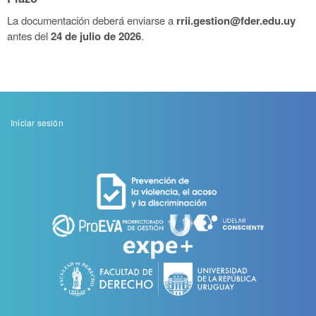
La documentación deberá enviarse a
rrii.gestion@fder.edu.uy
antes del
24 de julio de 2026
.
Menu
Iniciar sesión
de
cuenta
de
usuario