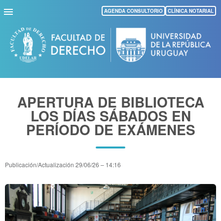
Pasar
AGENDA CONSULTORIO
CLÍNICA NOTARIAL
al
contenido
principal
APERTURA DE BIBLIOTECA
LOS DÍAS SÁBADOS EN
PERÍODO DE EXÁMENES
Publicación/Actualización
29/06/26 – 14:16