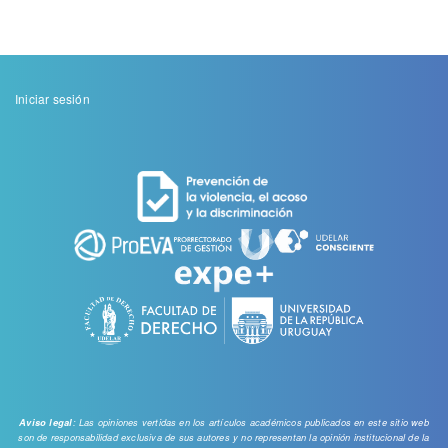
Menu
Iniciar sesión
de
cuenta
de
usuario
: Las opiniones vertidas en los artículos académicos publicados en este sitio web
Aviso legal
son de responsabilidad exclusiva de sus autores y no representan la opinión institucional de la