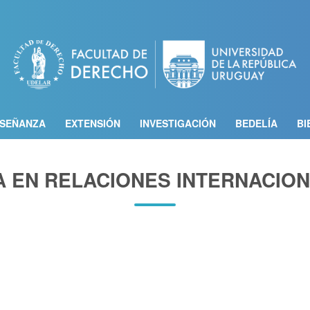
Pasar
al
contenido
principal
SEÑANZA
EXTENSIÓN
INVESTIGACIÓN
BEDELÍA
BI
A EN RELACIONES INTERNACION