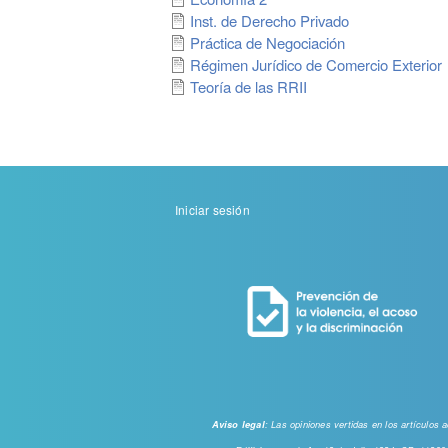
Inst. de Derecho Privado
Práctica de Negociación
Régimen Jurídico de Comercio Exterior
Teoría de las RRII
Menu
Iniciar sesión
de
cuenta
de
usuario
: Las opiniones vertidas en los artículos
Aviso legal