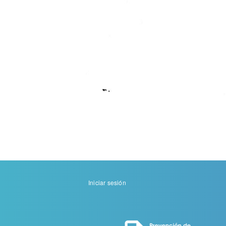
Menu
Iniciar sesión
de
cuenta
de