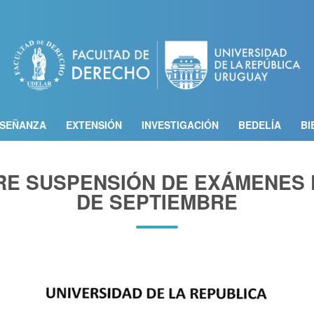
Pasar
al
contenido
principal
SEÑANZA
EXTENSIÓN
INVESTIGACIÓN
BEDELÍA
BI
E SUSPENSIÓN DE EXÁMENES D
DE SEPTIEMBRE