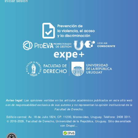
Menu
Iniciar sesión
de
cuenta
de
usuario
: Las opiniones vertidas en los artículos académicos publicados en este sitio web
Aviso legal
son de responsabilidad exclusiva de sus autores y no representan la opinión institucional de la
Facultad de Derecho.
Edificio central: Av. 18 de Julio 1824, CP. 11200, Montevideo, Uruguay. Teléfono: 2408 3311.
© 2016-2026, Facultad de Derecho, Universidad de la República, Uruguay. Sitio desarrollado
con
Drupal...