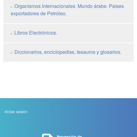
Organismos Internacionales. Mundo árabe. Países
exportadores de Petróleo.
Libros Electrónicos.
Diccionarios, enciclopedias, tesauros y glosarios.
Menu
Iniciar sesión
de
cuenta
de