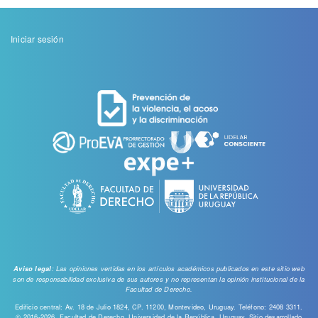
Menu
Iniciar sesión
de
cuenta
de
usuario
: Las opiniones vertidas en los artículos académicos publicados en este sitio web
Aviso legal
son de responsabilidad exclusiva de sus autores y no representan la opinión institucional de la
Facultad de Derecho.
Edificio central: Av. 18 de Julio 1824, CP. 11200, Montevideo, Uruguay. Teléfono: 2408 3311.
© 2016-2026, Facultad de Derecho, Universidad de la República, Uruguay. Sitio desarrollado