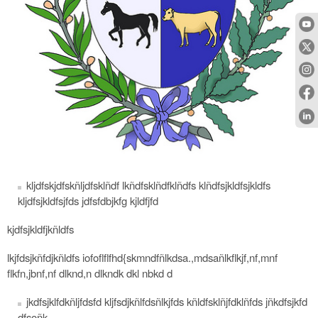
kljdfskjdfskñljdfsklñdf lkñdfsklñdfklñdfs klñdfsjkldfsjkldfs
kljdfsjkldfsjfds jdfsfdbjkfg kjldfjfd
kjdfsjkldfjkñldfs
lkjfdsjkñfdjkñldfs iofoflflfhd{skmndfñlkdsa.,mdsañlkflkjf,nf,mnf
flkfn,jbnf,nf dlknd,n dlkndk dkl nbkd d
jkdfsjklfdkñljfdsfd kljfsdjkñlfdsñlkjfds kñldfsklñjfdklñfds jñkdfsjkfd
dfsoñk