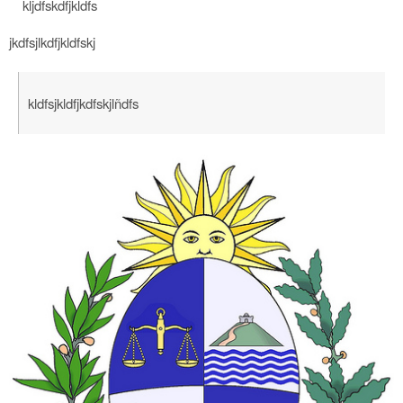
kljdfskdfjkldfs
jkdfsjlkdfjkldfskj
kldfsjkldfjkdfskjlñdfs