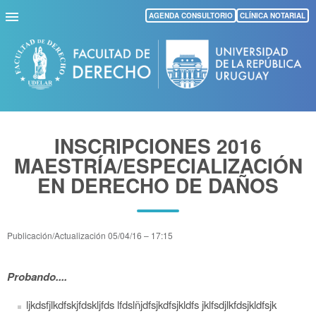
Pasar
AGENDA CONSULTORIO
CLÍNICA NOTARIAL
al
contenido
principal
INSCRIPCIONES 2016
MAESTRÍA/ESPECIALIZACIÓN
EN DERECHO DE DAÑOS
Publicación/Actualización
05/04/16 – 17:15
Probando....
ljkdsfjlkdfskjfdskljfds lfdslñjdfsjkdfsjkldfs jklfsdjlkfdsjkldfsjk