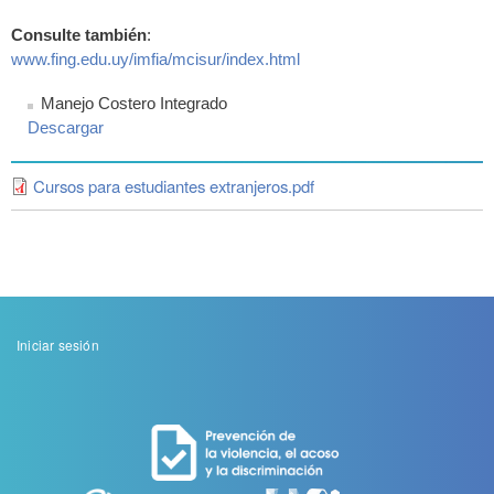
Consulte también
:
www.fing.edu.uy/imfia/mcisur/
index.html
Manejo Costero Integrado
Descargar
Cursos para estudiantes extranjeros.pdf
Menu
Iniciar sesión
de
cuenta
de
usuario