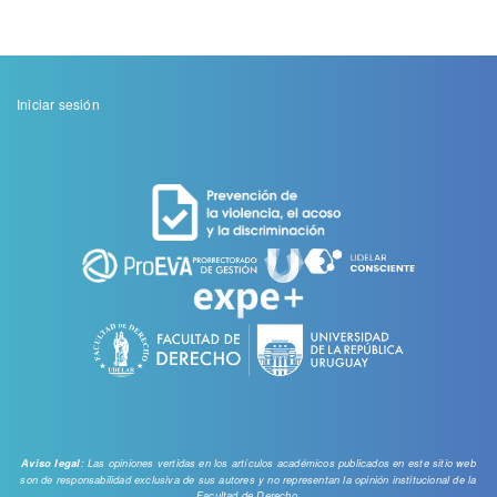
Menu
Iniciar sesión
de
cuenta
de
usuario
: Las opiniones vertidas en los artículos académicos publicados en este sitio web
Aviso legal
son de responsabilidad exclusiva de sus autores y no representan la opinión institucional de la
Facultad de Derecho.