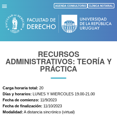
Pasar
AGENDA CONSULTORIO
CLÍNICA NOTARIAL
al
contenido
principal
RECURSOS
ADMINISTRATIVOS: TEORÍA Y
PRÁCTICA
Carga horaria total:
 20
Días y horarios: 
LUNES Y MIERCOLES 19.00-21.00
Fecha de comienzo: 
11/9/2023
Fecha de finalización:
 11/10/2023
Modalidad:
 A distancia sincrónico (virtual)