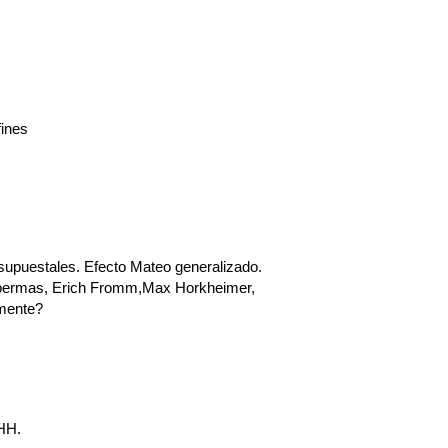
fines
puestales. Efecto Mateo generalizado. 
abermas, Erich Fromm,Max Horkheimer, 
amente?
HH.