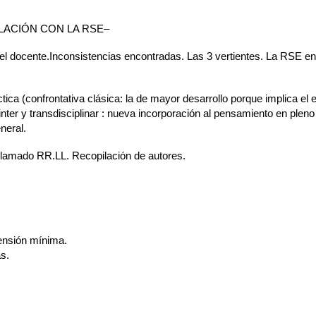
LACIÓN CON LA RSE–
del docente.Inconsistencias encontradas. Las 3 vertientes. La RSE en 
a (confrontativa clásica: la de mayor desarrollo porque implica el estu
, inter y transdisciplinar : nueva incorporación al pensamiento en pleno
neral.
 llamado RR.LL. Recopilación de autores.
ensión mínima.
s.