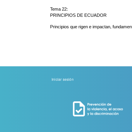
Tema 22:
PRINCIPIOS DE ECUADOR
Principios que rigen e impactan, fundament
Menu
Iniciar sesión
de
cuenta
de
usuario