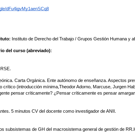
s.gle/dFu4igvMy1aenSCq8
tuto:
 Instituto de Derecho del Trabajo / Grupos Gestión Humana y a
io del curso (abreviado):
a RSE.
ónica. Carta Orgánica. Ente autónomo de enseñanza. Aspectos presu
to crítico (introducción mínima,Theodor Adorno, Marcuse, Jurgen H
 vigente pensar críticamente? ¿Pensar críticamente es pensar amarg
tes. 5 minutos CV del docente como investigador de ANII.
s subsistemas de GH del macrosistema general de gestión de RR.