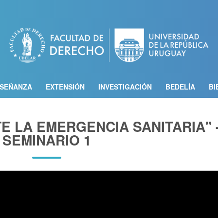
Pasar
al
contenido
principal
SEÑANZA
EXTENSIÓN
INVESTIGACIÓN
BEDELÍA
BI
E LA EMERGENCIA SANITARIA" 
SEMINARIO 1