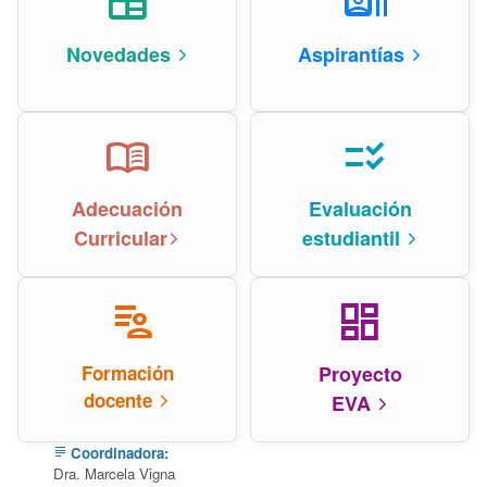
newspaper
recent_actors
Novedades
Aspirantías
arrow_forward_ios
arrow_forward_ios
menu_book
checklist_rtl
Adecuación
Evaluación
Curricular
estudiantil
arrow_forward_ios
arrow_forward_ios
patient_list
dashboard
Formación
Proyecto
docente
EVA
arrow_forward_ios
arrow_forward_ios
Coordinadora:
subject
Dra. Marcela Vigna