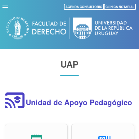
Pasar
AGENDA CONSULTORIO
CLÍNICA NOTARIAL
al
contenido
principal
UAP
cast_for_education
Unidad de Apoyo Pedagógico