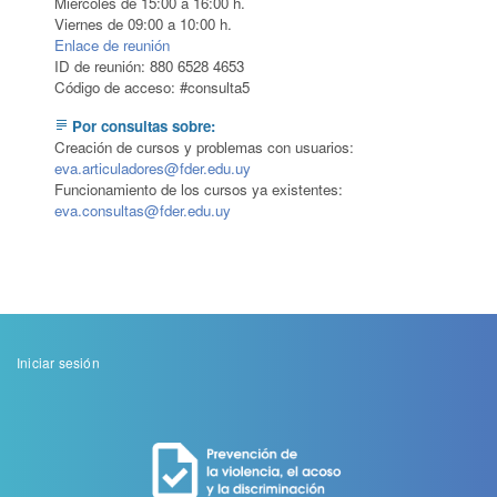
Miércoles de 15:00 a 16:00 h.
Viernes de 09:00 a 10:00 h.
Enlace de reunión
ID de reunión: 880 6528 4653
Código de acceso: #consulta5
Por consultas sobre:
subject
Creación de cursos y problemas con usuarios:
eva.articuladores@fder.edu.uy
Funcionamiento de los cursos ya existentes:
eva.consultas@fder.edu.uy
Menu
Iniciar sesión
de
cuenta
de
usuario