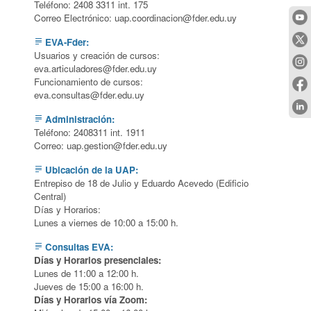
Teléfono: 2408 3311 int. 175
Correo Electrónico:
uap.coordinacion@
EVA-Fder:
subject
Usuarios y creación de cursos:
eva.articuladores@
Funcionamiento de cursos:
eva.consultas@
Administración:
subject
Teléfono: 2408311 int. 1911
Correo:
uap.gestion@
Ubicación de la UAP:
subject
Entrepiso de 18 de Julio y Eduardo Acevedo (Edificio
Central)
Días y Horarios:
Lunes a viernes de 10:00 a 15:00 h.
Consultas EVA:
subject
Días y Horarios presenciales:
Lunes de 11:00 a 12:00 h.
Jueves de 15:00 a 16:00 h.
Días y Horarios vía Zoom: