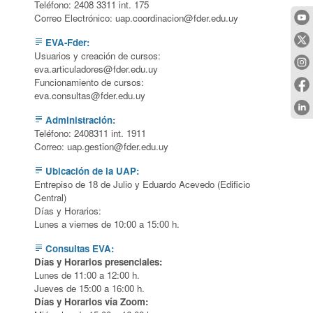
Teléfono: 2408 3311 int. 175
Correo Electrónico:
uap.coordinacion@
EVA-Fder:
subject
Usuarios y creación de cursos:
eva.articuladores@
Funcionamiento de cursos:
eva.consultas@
Administración:
subject
Teléfono: 2408311 int. 1911
Correo:
uap.gestion@
Ubicación de la UAP:
subject
Entrepiso de 18 de Julio y Eduardo Acevedo (Edificio
Central)
Días y Horarios:
Lunes a viernes de 10:00 a 15:00 h.
Consultas EVA:
subject
Días y Horarios presenciales:
Lunes de 11:00 a 12:00 h.
Jueves de 15:00 a 16:00 h.
Días y Horarios vía Zoom: