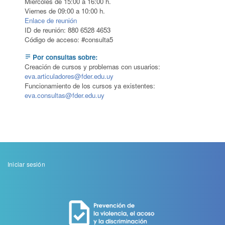
Miércoles de 15:00 a 16:00 h.
Viernes de 09:00 a 10:00 h.
Enlace de reunión
ID de reunión: 880 6528 4653
Código de acceso: #consulta5
Por consultas sobre:
subject
Creación de cursos y problemas con usuarios:
eva.articuladores@fder.edu.uy
Funcionamiento de los cursos ya existentes:
eva.consultas@fder.edu.uy
Menu
Iniciar sesión
de
cuenta
de
usuario