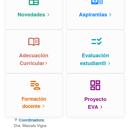
newspaper
recent_actors
Novedades
Aspirantías
arrow_forward_ios
arrow_forward_ios
menu_book
checklist_rtl
Adecuación
Evaluación
Curricular
estudiantil
arrow_forward_ios
arrow_forward_ios
patient_list
dashboard
Formación
Proyecto
docente
EVA
arrow_forward_ios
arrow_forward_ios
Coordinadora:
subject
Dra. Marcela Vigna