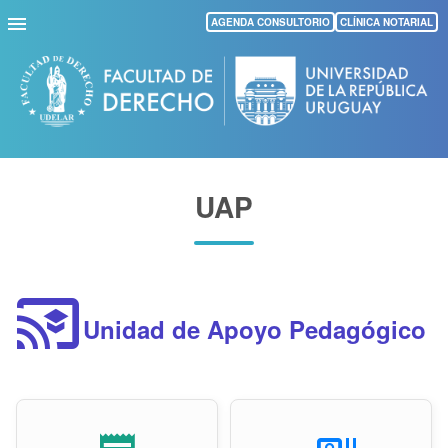
Pasar
AGENDA CONSULTORIO
CLÍNICA NOTARIAL
al
contenido
principal
UAP
cast_for_education
Unidad de Apoyo Pedagógico