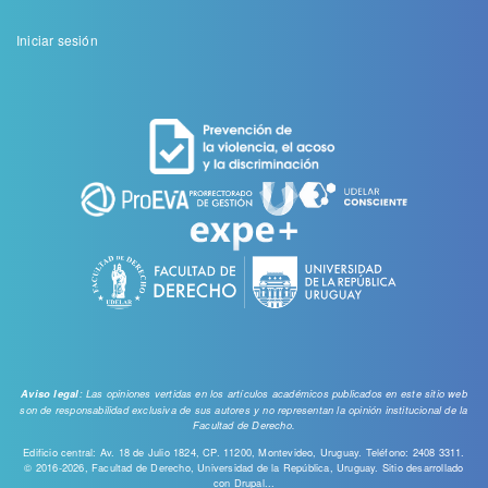
Menu
Iniciar sesión
de
cuenta
de
usuario
: Las opiniones vertidas en los artículos académicos publicados en este sitio web
Aviso legal
son de responsabilidad exclusiva de sus autores y no representan la opinión institucional de la
Facultad de Derecho.
Edificio central: Av. 18 de Julio 1824, CP. 11200, Montevideo, Uruguay. Teléfono: 2408 3311.
© 2016-2026, Facultad de Derecho, Universidad de la República, Uruguay. Sitio desarrollado
con
Drupal...