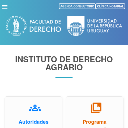
Pasar
AGENDA CONSULTORIO
CLÍNICA NOTARIAL
al
contenido
principal
INSTITUTO DE DERECHO
AGRARIO
groups
collections_bookmark
Autoridades
Programa