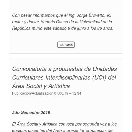
Con pesar informamos que el Ing. Jorge Brovetto, ex
rector y doctor Honoris Causa de la Universidad de la
República murió este sábado 8 de junio a los 86 años.
SOBRE
VER MÁS
FALLECIÓ
EL
EX
RECTOR
Convocatoria a propuestas de Unidades
JORGE
BROVETTO
Curriculares Interdisciplinarias (UCI) del
Área Social y Artística
Publicación/Actualización
07/06/19 – 12:34
2do Semestre 2019
El Área Social y Artística convoca por segunda vez a los
equipos docentes del Área a presentar propuestas de