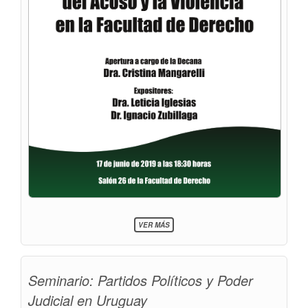
SOBRE
VER MÁS
17
DE
JUNIO:
TALLER
Seminario: Partidos Políticos y Poder
SOBRE
PREVENCIÓN
Judicial en Uruguay
DEL
ACOSO