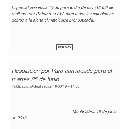
-
PROF.
El parcial presencial fijado para el día de hoy (18/06) se
L.
realizará por Plataforma EVA para todos los estudiantes,
ALCARAZ
debido a la alerta climatológica pronosticada.
SOBRE
VER MÁS
PARCIAL
DE
TALLER
DE
Resolución por Paro convocado para el
PERSONAS
-
martes 25 de junio
GRUPO
G
Publicación/Actualización
18/06/19 – 14:50
-
PROF.
L.
ALCARAZ
Montevideo, 18 de junio
de 2019