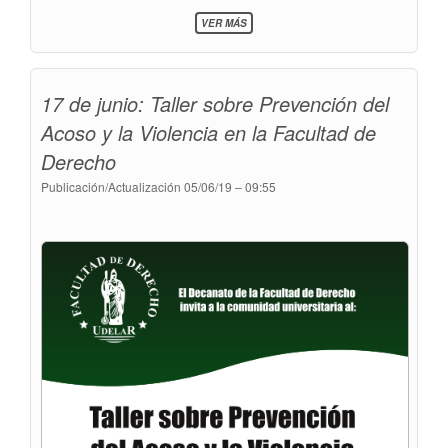
SOBRE
VER MÁS
14
DE
JUNIO:
COMENTARIO
17 de junio: Taller sobre Prevención del
A
LA
Acoso y la Violencia en la Facultad de
CONVENCIÓN
AMERICANA
Derecho
DE
DERECHOS
Publicación/Actualización
05/06/19 – 09:55
HUMANOS