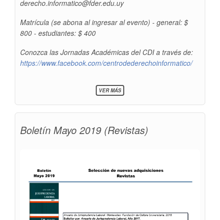
derecho.informatico@fder.edu.uy
Matrícula (se abona al ingresar al evento) - general: $
800 - estudiantes: $ 400
Conozca las Jornadas Académicas del CDI a través de:
https://www.facebook.com/centrodederechoinformatico/
SOBRE
VER MÁS
JORNADAS
ACADÉMICAS
2019
DEL
Boletín Mayo 2019 (Revistas)
CENTRO
DE
DERECHO
INFORMÁTICO