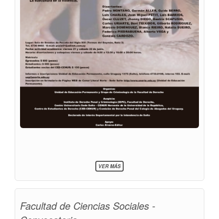
SOBRE
VER MÁS
JORNADAS
REGIONALES
DE
CRIMINOLOGÍA
Facultad de Ciencias Sociales -
EN
SALTO