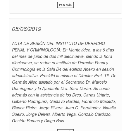
SOBRE
VER MÁS
RESOLUCIÓN
POR
PARO
CONVOCADO
05/06/2019
PARA
EL
MARTES
25
ACTA DE SESIÓN DEL INSTITUTO DE DERECHO
DE
PENAL Y CRIMINOLOGÍA: En Montevideo, a los 5 días
JUNIO
del mes de junio de dos mil diecinueve, siendo la hora
diecinueve, se reúne el Instituto de Derecho Penal y
Criminología en la Sala D4 del edificio Anexo en sesión
administrativa. Presidió la misma el Director Prof. Tit. Dr.
Germán Aller, asistido por el Secretario Dr. Marcelo
Domínguez y la Ayudante Dra. Sara Durán. Se contó
además con la asistencia de los Dres. Carlos Uriarte,
Gilberto Rodríguez, Gustavo Bordes, Florencio Macedo,
Blanca Rieiro, Jorge Rivera, Juan C. Fernández, Natalia
Sueiro, Jorge Belvisi, Alberto Vega, Gonzalo Cardozo,
Gastón Ramos y Diego Bais...
SOBRE