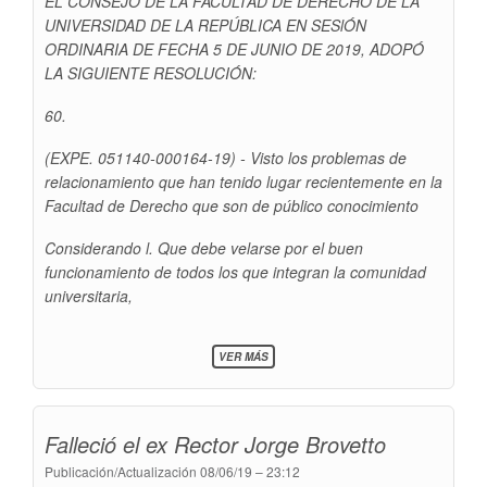
EL CONSEJO DE LA FACULTAD DE DERECHO DE LA
UNIVERSIDAD DE LA REPÚBLICA EN SESlÓN
ORDINARIA DE FECHA 5 DE JUNIO DE 2019, ADOPÓ
LA SIGUIENTE RESOLUCIÓN:
60.
(EXPE. 051140-000164-19) - Visto los problemas de
relacionamiento que han tenido lugar recientemente en la
Facultad de Derecho que son de público conocimiento
Considerando l. Que debe velarse por el buen
funcionamiento de todos los que integran la comunidad
universitaria,
SOBRE
VER MÁS
RESOLUCIÓN
SOBRE
ESTUDIANTES
CON
Falleció el ex Rector Jorge Brovetto
DISCAPACIDAD
Publicación/Actualización
08/06/19 – 23:12