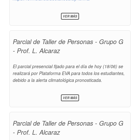
SOBRE
VER MÁS
FORMULARIO
ESTADÍSTICO
Parcial de Taller de Personas - Grupo G
- Prof. L. Alcaraz
El parcial presencial fijado para el día de hoy (18/06) se
realizará por Plataforma EVA para todos los estudiantes,
debido a la alerta climatológica pronosticada.
SOBRE
VER MÁS
PARCIAL
DE
TALLER
DE
Parcial de Taller de Personas - Grupo G
PERSONAS
-
- Prof. L. Alcaraz
GRUPO
G