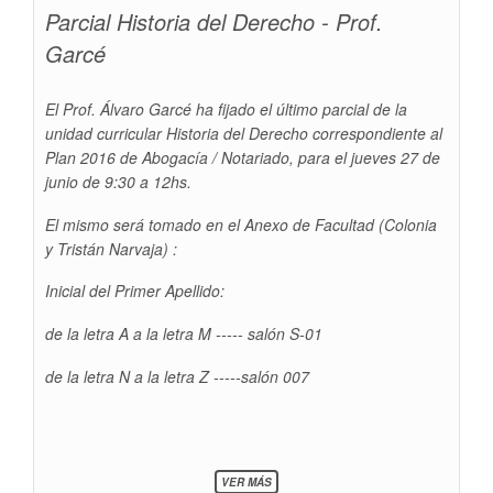
Parcial Historia del Derecho - Prof.
LA
CIENCIA
Garcé
ACADÉMICA:
UN
TEMA
MOLESTO
El Prof. Álvaro Garcé ha fijado el último parcial de la
unidad curricular Historia del Derecho correspondiente al
Plan 2016 de Abogacía / Notariado, para el jueves 27 de
junio de 9:30 a 12hs.
El mismo será tomado en el Anexo de Facultad (Colonia
y Tristán Narvaja) :
Inicial del Primer Apellido:
de la letra A a la letra M ----- salón S-01
de la letra N a la letra Z -----salón 007
SOBRE
VER MÁS
PARCIAL