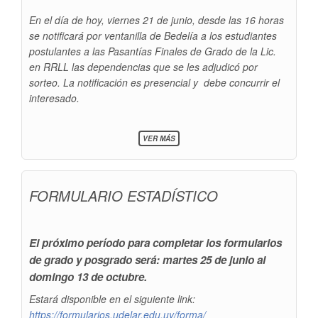
En el día de hoy, viernes 21 de junio, desde las 16 horas
se notificará por ventanilla de Bedelía a los estudiantes
postulantes a las Pasantías Finales de Grado de la Lic.
en RRLL las dependencias que se les adjudicó por
sorteo. La notificación es presencial y debe concurrir el
interesado.
SOBRE
VER MÁS
PASANTÍAS
FINALES
DE
GRADO
FORMULARIO ESTADÍSTICO
DE
LIC.
EN
RRLL
El próximo período para completar los formularios
de grado y posgrado será: martes 25 de junio al
domingo 13 de octubre.
Estará disponible en el siguiente link:
https://formularios.udelar.edu.uy/forma/