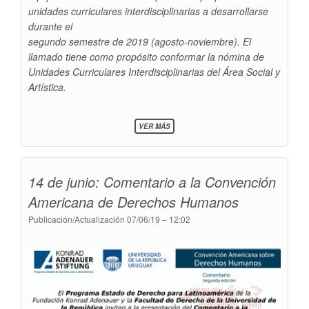
unidades curriculares interdisciplinarias a desarrollarse
durante el
segundo semestre de 2019 (agosto-noviembre). El
llamado tiene como propósito conformar la nómina de
Unidades Curriculares Interdisciplinarias del Área Social y
Artística.
SOBRE
VER MÁS
CONVOCATORIA
A
PROPUESTAS
DE
14 de junio: Comentario a la Convención
UNIDADES
CURRICULARES
Americana de Derechos Humanos
INTERDISCIPLINARIAS
(UCI)
Publicación/Actualización
07/06/19 – 12:02
DEL
ÁREA
SOCIAL
Y
ARTÍSTICA