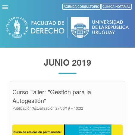
Pasar
AGENDA CONSULTORIO
CLÍNICA NOTARIAL
al
contenido
principal
JUNIO 2019
Curso Taller: "Gestión para la
Autogestión"
Publicación/Actualización
27/06/19 – 13:32