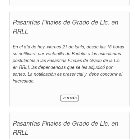
HISTORIA
DEL
DERECHO
Pasantías Finales de Grado de Lic. en
-
PROF.
RRLL
GARCÉ
En el día de hoy, viernes 21 de junio, desde las 16 horas
se notificará por ventanilla de Bedelía a los estudiantes
postulantes a las Pasantías Finales de Grado de la Lic.
en RRLL las dependencias que se les adjudicó por
sorteo. La notificación es presencial y debe concurrir el
interesado.
SOBRE
VER MÁS
PASANTÍAS
FINALES
DE
GRADO
Pasantías Finales de Grado de Lic. en
DE
LIC.
RRLL
EN
RRLL