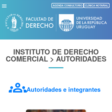
Pasar
AGENDA CONSULTORIO
CLÍNICA NOTARIAL
al
contenido
principal
INSTITUTO DE DERECHO
COMERCIAL > AUTORIDADES
groups
Autoridades e integrantes