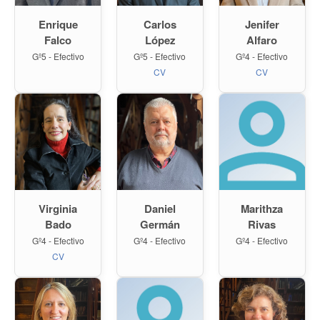
Enrique
Carlos
Jenifer
Falco
López
Alfaro
Gº5 - Efectivo
Gº5 - Efectivo
Gº4 - Efectivo
CV
CV
Virginia
Daniel
Marithza
Bado
Germán
Rivas
Gº4 - Efectivo
Gº4 - Efectivo
Gº4 - Efectivo
CV