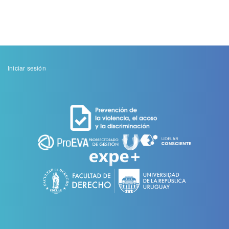
Menu
Iniciar sesión
de
cuenta
de
usuario