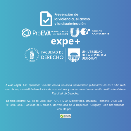
cuenta
de
usuario
: Las opiniones vertidas en los artículos académicos publicados en este sitio web
Aviso legal
son de responsabilidad exclusiva de sus autores y no representan la opinión institucional de la
Facultad de Derecho.
Edificio central: Av. 18 de Julio 1824, CP. 11200, Montevideo, Uruguay. Teléfono: 2408 3311.
© 2016-2026, Facultad de Derecho, Universidad de la República, Uruguay. Sitio desarrollado
con
Drupal...