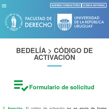
Pasar
AGENDA CONSULTORIO
CLÍNICA NOTARIAL
al
contenido
principal
BEDELÍA > CÓDIGO DE
ACTIVACIÓN
playlist_add_check
Formulario de solicitud
Atención.
El código
de activación
no se envía de forma
lightbulb