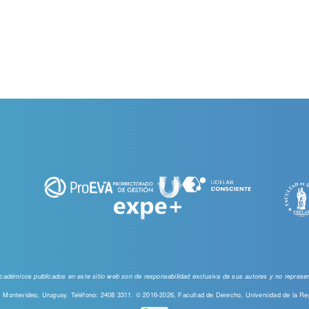
 académicos publicados en este sitio web
son de responsabilidad exclusiva de sus autores y no represent
00, Montevideo, Uruguay. Teléfono: 2408 3311. © 2016-2026, Facultad de Derecho, Universidad de la Re