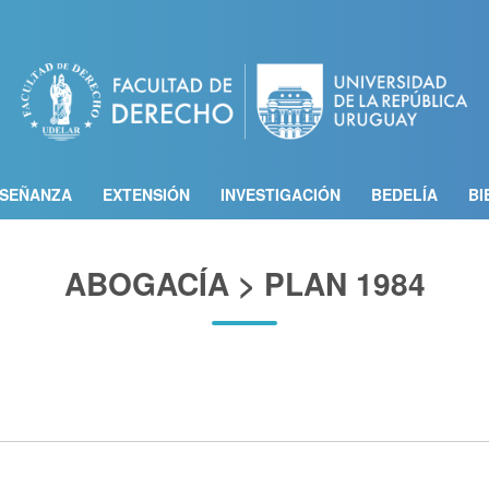
Pasar
al
contenido
principal
SEÑANZA
EXTENSIÓN
INVESTIGACIÓN
BEDELÍA
BI
ABOGACÍA > PLAN 1984