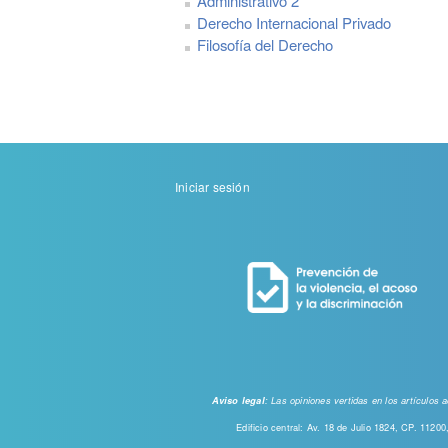
Administrativo 2
Derecho Internacional Privado
Filosofía del Derecho
Menu
Iniciar sesión
de
cuenta
de
usuario
: Las opiniones vertidas en los artículos
Aviso legal
Edificio central: Av. 18 de Julio 1824, CP. 112