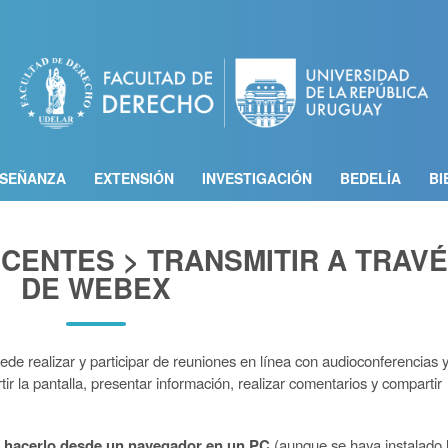
Pasar
al
contenido
principal
SEÑANZA
EXTENSIÓN
INVESTIGACIÓN
BEDELÍA
BI
CENTES > TRANSMITIR A TRAV
DE WEBEX
de realizar y participar de reuniones en línea con audioconferencias 
r la pantalla, presentar información, realizar comentarios y compartir
o hacerlo desde un navegador en un PC
(aunque se haya instalado 