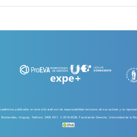
 académicos publicados en este sitio web
son de responsabilidad exclusiva de sus autores y no represent
00, Montevideo, Uruguay. Teléfono: 2408 3311. © 2016-2026, Facultad de Derecho, Universidad de la Re