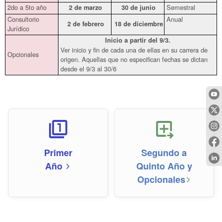
2do a 5to año
Semestral
2 de marzo
30 de junio
Consultorio
Anual
2 de febrero
18 de diciembre
Jurídico
Inicio a partir del 9/3.
Ver inicio y fin de cada una de ellas en su carrera de
Opcionales
origen. Aquellas que no especifican fechas se dictan
desde el 9/3 al 30/6
filter_1
tab_new_right
Primer
Segundo a
Año
Quinto Año y
arrow_forward_ios
Opcionales
arrow_forward_ios