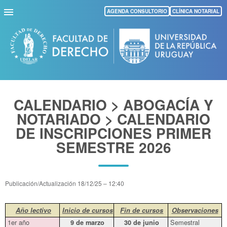
Pasar
AGENDA CONSULTORIO
CLÍNICA NOTARIAL
al
contenido
principal
CALENDARIO > ABOGACÍA Y
NOTARIADO > CALENDARIO
DE INSCRIPCIONES PRIMER
SEMESTRE 2026
Publicación/Actualización
18/12/25 – 12:40
Año lectivo
Inicio de cursos
Fin de cursos
Observaciones
1er año
Semestral
9 de marzo
30 de junio