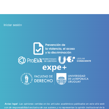
Menu
Iniciar sesión
de
cuenta
de
usuario
: Las opiniones vertidas en los artículos académicos publicados en este sitio web
Aviso legal
son de responsabilidad exclusiva de sus autores y no representan la opinión institucional de la