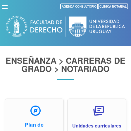
Pasar
AGENDA CONSULTORIO
CLÍNICA NOTARIAL
al
contenido
principal
ENSEÑANZA > CARRERAS DE
GRADO > NOTARIADO
explore
cards_stack
Plan de
Unidades curriculares