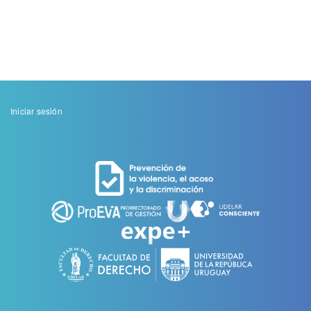
Menu
Iniciar sesión
de
cuenta
de
usuario