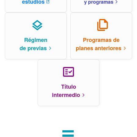
estudios
y programas
open_in_new
arrow_forward_ios
layers
file_copy
Régimen
Programas de
de previas
planes anteriores
arrow_forward_ios
arrow_forward_ios
fact_check
Título
intermedio
arrow_forward_ios