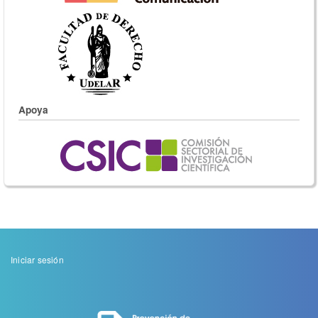
Apoya
Menu
Iniciar sesión
de
cuenta
de