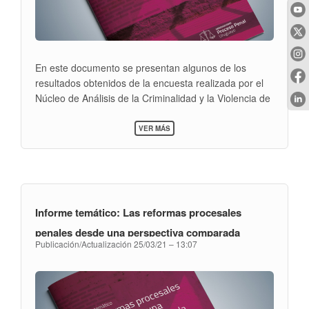
En este documento se presentan algunos de los
resultados obtenidos de la encuesta realizada por el
Núcleo de Análisis de la Criminalidad y la
Violencia de
la Facultad de Ciencias Sociales, Universidad de la
SOBRE
República, para analizar las actitudes de los
VER MÁS
INFORME
uruguayos hacia el castigo penal. Los datos arrojan
TEMÁTICO:
una fuerte voluntad de la población de aumentar las
ACTITUDES
HACIA
penas y una preferencia por la cárcel como
EL
mecanismo de castigo del delito.
CASTIGO
PENAL:
Informe temático: Las reformas procesales
¿QUÉ
TAN
penales desde una perspectiva comparada
PUNITIVOS
Publicación/Actualización
25/03/21 – 13:07
SOMOS
LOS
URUGUAYOS?