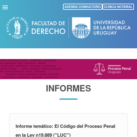
Pasar
AGENDA CONSULTORIO
CLÍNICA NOTARIAL
al
contenido
principal
INFORMES
Informe temático: El Código del Proceso Penal
en la Ley n19.889 (''LUC'')