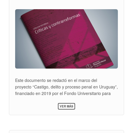
Este documento se redactó en el marco del
proyecto
“Castigo, delito y proceso penal en Uruguay”,
financiado
en 2019 por el Fondo Universitario para
contribuir a la
comprensión pública de temas de
SOBRE
interés general de la
Comisión Sectorial de
VER MÁS
INFORME
Investigación Científica (CSIC) de la
Universidad de la
TEMÁTICO:
República.
CRÍTICAS
Y
CONTRARREFORMAS