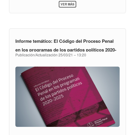
SOBRE
sido la puesta en marcha del proceso acusatorio,
VER MÁS
INFORME
denominando a este fenómeno como “efecto
TEMÁTICO:
noviembre”.
EL
“EFECTO
NOVIEMBRE”
Informe temático: El Código del Proceso Penal
en los programas de los partidos políticos 2020-
Publicación/Actualización
25/03/21 – 13:20
2025