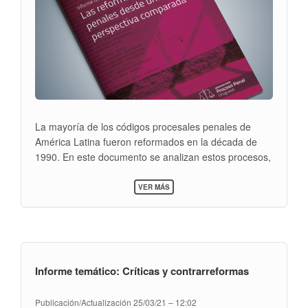
La mayoría de los códigos procesales penales de
América Latina fueron reformados en la década de
1990. En este documento se analizan estos procesos,
mostrando cómo en cada país fueron producto de
SOBRE
diversas configuraciones causales que las hicieron
VER MÁS
INFORME
posibles.
TEMÁTICO:
LAS
REFORMAS
PROCESALES
PENALES
DESDE
Informe temático: Críticas y contrarreformas
UNA
PERSPECTIVA
COMPARADA
Publicación/Actualización
25/03/21 – 12:02