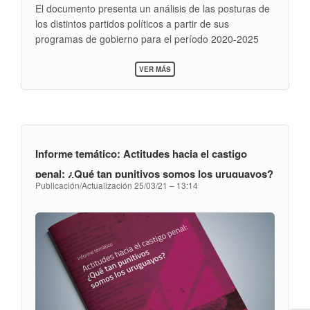
El documento presenta un análisis de las posturas de
los distintos partidos políticos a partir de sus
programas de gobierno para el período 2020-2025
sobre temas claves del nuevo CPP, como el proceso
SOBRE
abreviado, las medidas sustitutivas y la prisión
VER MÁS
INFORME
preventiva.
TEMÁTICO:
EL
CÓDIGO
DEL
PROCESO
PENAL
Informe temático: Actitudes hacia el castigo
EN
LOS
penal: ¿Qué tan punitivos somos los uruguayos?
PROGRAMAS
Publicación/Actualización
25/03/21 – 13:14
DE
LOS
PARTIDOS
POLÍTICOS
2020-
2025