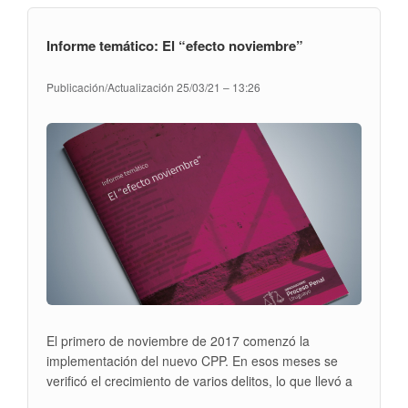
DEL
falencias que debían ser corregidas.
PROCESO
PENAL
Informe temático: El “efecto noviembre”
EN
LA
LEY
Publicación/Actualización
25/03/21 – 13:26
N19.889
(''LUC'')
El primero de noviembre de 2017 comenzó la
implementación del nuevo CPP. En esos meses se
verificó el crecimiento de varios delitos, lo que llevó a
que distintos actores interpretaran que la causa había