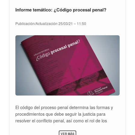
Informe temático: ¿Código procesal penal?
Publicación/Actualización
25/03/21 – 11:50
El código del proceso penal determina las formas y
procedimientos que debe seguir la justicia para
resolver el conflicto penal, así como el rol de los
diferentes actores involucrados y los pasos a seguir
SOBRE
hasta poder establecer un resultado entre las partes.
VER MÁS