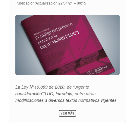
Publicación/Actualización
22/04/21 – 00:15
La Ley N°19.889 de 2020, de “urgente
consideración”(LUC) introdujo, entre otras
modificaciones a diversos textos normativos vigentes
hasta entonces, reformas al Código del Proceso Penal
SOBRE
(Ley N°19.293). En la discusión parlamentaria y en los
VER MÁS
INFORME
medios, representantes del oficialismo defendieron los
TEMÁTICO:
cambios señalando que buscaban restablecer la
EL
CÓDIGO
autoridad y el orden; y que el proceso penal mostraba