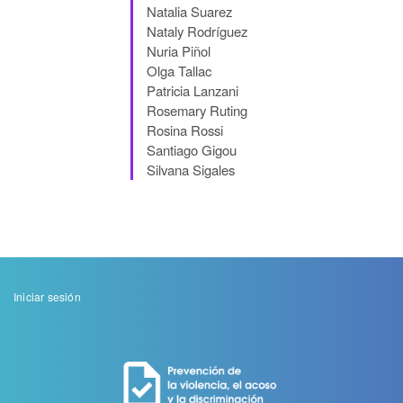
Natalia Suarez
Nataly Rodríguez
Nuria Piñol
Olga Tallac
Patricia Lanzani
Rosemary Ruting
Rosina Rossi
Santiago Gigou
Silvana Sigales
Menu
Iniciar sesión
de
cuenta
de
usuario