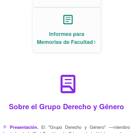
article
Informes para
Memorias de Facultad
arrow_forward_ios
lab_profile
Sobre el Grupo Derecho y Género
Presentación.
El "Grupo Derecho y Género" —miembro
subject