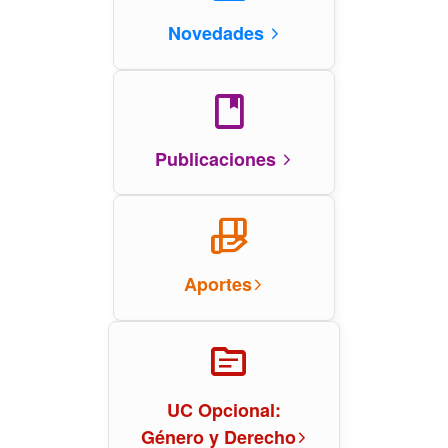
Novedades
arrow_forward_ios
book
Publicaciones
arrow_forward_ios
hand_package
Aportes
arrow_forward_ios
topic
UC Opcional:
Género y Derecho
arrow_forward_ios