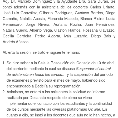
Adj. Dr. Marcelo Domínguez y la Ayudante Dra. Sara Durán. Se
contó además con la asistencia de los doctores Carlos Uriarte,
José Luis González, Gilberto Rodríguez, Gustavo Bordes, Diego
Camaño, Natalia Acosta, Florencio Macedo, Blanca Rieiro, Lucía
Remersaro, Jorge Rivera, Adriana Rocha, Juan Fernández,
Natalia Sueiro, Alberto Vega, Gastón Ramos, Rossana Gavazzo,
Cecilia Cerdeira, Pedro Algorta, Iván Luzardo, Diego Bais y
Andrés Añasco.
Abierta la sesión, se trató el siguiente temario:
Se hizo saber a la Sala la Resolución del Consejo de 10 de abril
del corriente mediante la cual se dispuso
Suspender el control
de asistencia en todos los cursos…
y la suspensión del período
de exámenes previsto para el mes de mayo, habiendo sido
encomendado a Bedelía su reprogramación.
Asimismo, se enteró a los asistentes la solicitud de informe
realizada por Decanato respecto de cómo se viene
implementando el contacto con los estudiantes y la continuidad
de los cursos mediante las diversas plataformas
On line
. En
cuanto a ello, se instó a los docentes que aún no lo han hecho, a