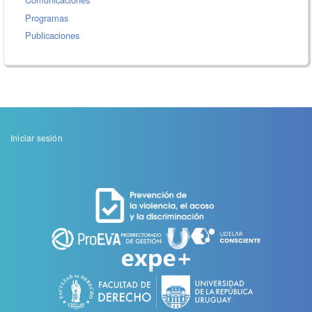
Programas
Publicaciones
Menu
Iniciar sesión
de
cuenta
de
usuario