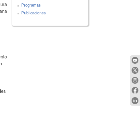
aura
Programas
sana
Publicaciones
ento
n
les