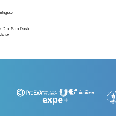
ínguez
a Durán
e