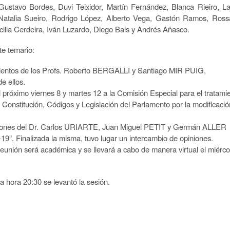
Gustavo Bordes, Duvi Teixidor, Martín Fernández, Blanca Rieiro, L
Natalia Sueiro, Rodrigo López, Alberto Vega, Gastón Ramos, Ros
lia Cerdeira, Iván Luzardo, Diego Bais y Andrés Añasco.
nte temario:
cimientos de los Profs. Roberto BERGALLI y Santiago MIR PUIG,
e ellos.
l próximo viernes 8 y martes 12 a la Comisión Especial para el tratami
Constitución, Códigos y Legislación del Parlamento por la modificació
aciones del Dr. Carlos URIARTE, Juan Miguel PETIT y Germán ALLER
”. Finalizada la misma, tuvo lugar un intercambio de opiniones.
reunión será académica y se llevará a cabo de manera virtual el miérco
a hora 20:30 se levantó la sesión.