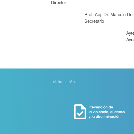
Director
Prof. Adj. Dr. Marcelo Dom
Secretario
Ayte. Dra. Sar
Ayudant
Menu
Iniciar sesión
de
cuenta
de
usuario