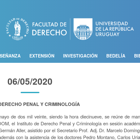
Pasar
al
contenido
principal
SEÑANZA
EXTENSIÓN
INVESTIGACIÓN
BEDELÍA
BI
06/05/2020
 DERECHO PENAL Y CRIMINOLOGÍA
ayo de dos mil veinte, siendo la hora diecinueve, se reúne de ma
ZOOM, el Instituto de Derecho Penal y Criminología en sesión académ
. Germán Aller, asistido por el Secretario Prof. Adj. Dr. Marcelo Domín
demás con la asistencia de los doctores Pedro Montano, Carlos Uria