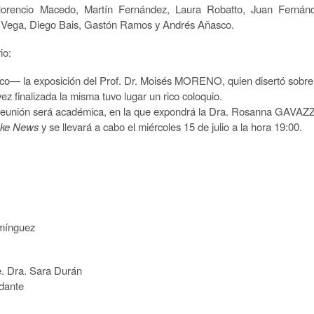
lorencio Macedo, Martín Fernández, Laura Robatto, Juan Fernánd
 Vega, Diego Bais, Gastón Ramos y Andrés Añasco.
io:
co— la exposición del Prof. Dr. Moisés MORENO, quien disertó sobre
vez finalizada la misma tuvo lugar un rico coloquio.
ma reunión será académica, en la que expondrá la Dra. Rosanna GAVA
ke News
y se llevará a cabo el miércoles 15 de julio a la hora 19:00.
ínguez
a Durán
e