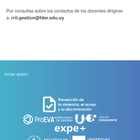
Por consultas sobre los contactos de los docentes dirigirse
a:
rrii.gestion@fder.edu.uy
Menu
Iniciar sesión
de
cuenta
de
usuario