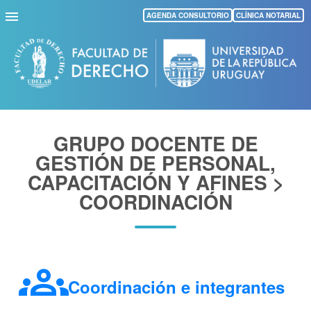
Pasar
AGENDA CONSULTORIO
CLÍNICA NOTARIAL
al
contenido
principal
GRUPO DOCENTE DE
GESTIÓN DE PERSONAL,
CAPACITACIÓN Y AFINES >
COORDINACIÓN
groups
Coordinación e integrantes