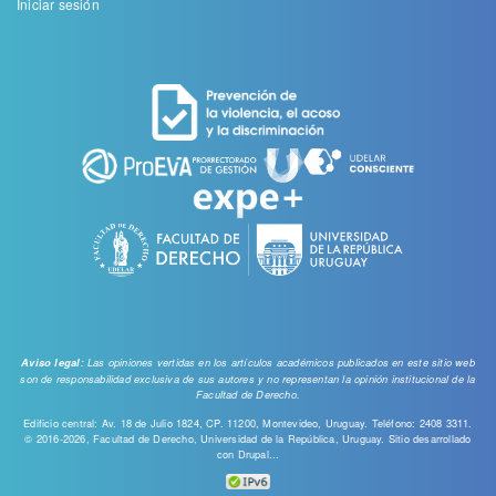
Menu
Iniciar sesión
de
cuenta
de
usuario
: Las opiniones vertidas en los artículos académicos publicados en este sitio web
Aviso legal
son de responsabilidad exclusiva de sus autores y no representan la opinión institucional de la
Facultad de Derecho.
Edificio central: Av. 18 de Julio 1824, CP. 11200, Montevideo, Uruguay. Teléfono: 2408 3311.
© 2016-2026, Facultad de Derecho, Universidad de la República, Uruguay. Sitio desarrollado
con
Drupal...