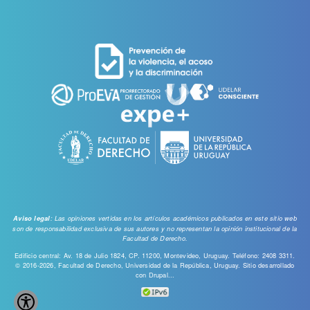
de
cuenta
de
usuario
: Las opiniones vertidas en los artículos académicos publicados en este sitio web
Aviso legal
son de responsabilidad exclusiva de sus autores y no representan la opinión institucional de la
Facultad de Derecho.
Edificio central: Av. 18 de Julio 1824, CP. 11200, Montevideo, Uruguay. Teléfono: 2408 3311.
© 2016-2026, Facultad de Derecho, Universidad de la República, Uruguay. Sitio desarrollado
con
Drupal...