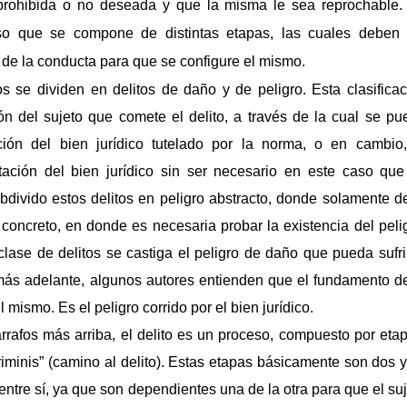
 prohibida o no deseada y que la misma le sea reprochable.
eso que se compone de distintas etapas, las cuales deben 
e de la conducta para que se configure el mismo.
 se dividen en delitos de daño y de peligro. Esta clasificac
ión del sujeto que comete el delito, a través de la cual se pu
ción del bien jurídico tutelado por la norma, o en cambio,
ctación del bien jurídico sin ser necesario en este caso que
bdivido estos delitos en peligro abstracto, donde solamente d
y concreto, en donde es necesaria probar la existencia del peli
lase de delitos se castiga el peligro de daño que pueda sufrir
más adelante, algunos autores entienden que el fundamento de
el mismo. Es el peligro corrido por el bien jurídico.
afos más arriba, el delito es un proceso, compuesto por etap
riminis” (camino al delito). Estas etapas básicamente son dos 
tre sí, ya que son dependientes una de la otra para que el su