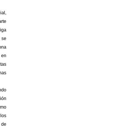
al,
rte
iga
 se
ona
e en
tas
nas
ndo
ción
omo
los
 de