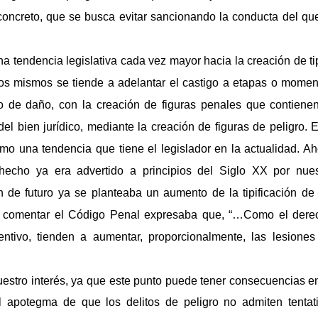
 concreto, que se busca evitar sancionando la conducta del qu
na tendencia legislativa cada vez mayor hacia la creación de t
 los mismos se tiende a adelantar el castigo a etapas o momen
to de daño, con la creación de figuras penales que contienen
el bien jurídico, mediante la creación de figuras de peligro. 
o una tendencia que tiene el legislador en la actualidad. Ah
hecho ya era advertido a principios del Siglo XX por nues
ón de futuro ya se planteaba un aumento de la tipificación de 
 al comentar el Código Penal expresaba que, “…Como el dere
tivo, tienden a aumentar, proporcionalmente, las lesiones
estro interés, ya que este punto puede tener consecuencias en
el apotegma de que los delitos de peligro no admiten tentati