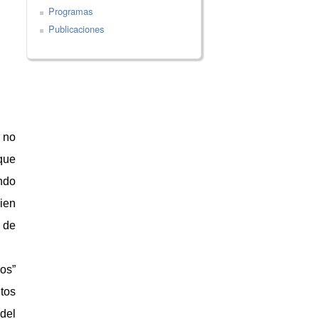
Programas
Publicaciones
 no
que
ando
bien
s de
os”
tos
del