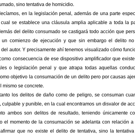
umado, sino tentativa de homicidio.
ecíamos, en la legislación penal, además de una parte especi
cual se establece una cláusula amplia aplicable a toda la pa
demás del delito consumado se castigará todo acción que pers
ta un comienzo de ejecución y que sin embargo el delito no
del autor. Y precisamente ahí tenemos visualizado cómo funci
car como consecuencia de ese dispositivo amplificador que exist
les o legislación penal y que atrapa todas aquellas conduc
como objetivo la consumación de un delito pero por causas aje
el mismo se concrete.
anto los delitos de daño como de peligro, se consuman cua
a, culpable y punible, en la cual encontramos un disvalor de ac
anto ambos son delitos de resultado, teniendo únicamente c
gro el momento de la consumación se adelanta con relación a 
irmar que no existe el delito de tentativa, sino la tentativa