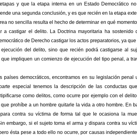
tapas y que la etapa interna en un Estado Democrático no
prende una segunda conclusión, y es que recién en la etapa ext
 tarea no sencilla resulta el hecho de determinar en qué moment
 castigar el delito. La Doctrina mayoritaria ha sostenido 
ocrático de Derecho castigar los actos preparatorios, ya que 
jecución del delito, sino que recién podrá castigarse al suj
 que impliquen un comienzo de ejecución del tipo penal, a tra
s países democráticos, encontramos en su legislación penal 
parte especial tenemos la descripción de las conductas que
ipificarse como delitos, como ocurre por ejemplo con el delit
lo que prohíbe a un hombre quitarle la vida a otro hombre. En 
spara contra su víctima de forma tal que le ocasiona la muer
 embargo, si el sujeto toma el arma y dispara contra su víct
 pero ésta pese a todo ello no ocurre, por causas independient