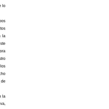
e lo
ipos
tos
 la
Este
ora
tro
los
cho
 de
 la
va,