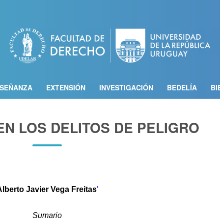
Pasar
al
contenido
principal
SEÑANZA
EXTENSIÓN
INVESTIGACIÓN
BEDELÍA
BI
EN LOS DELITOS DE PELIGRO
Alberto Javier Vega Freitas
1
Sumario