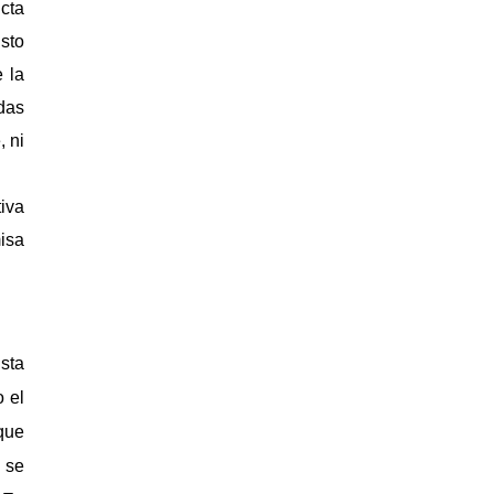
cta
sto
 la
udas
, ni
tiva
misa
sta
 el
que
 se