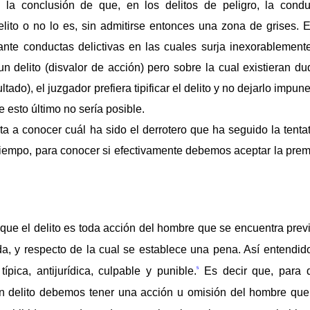
 la conclusión de que, en los delitos de peligro, la condu
elito o no lo es, sin admitirse entonces una zona de grises. E
ante conductas delictivas en las cuales surja inexorablemente
un delito (disvalor de acción) pero sobre la cual existieran d
ado), el juzgador prefiera tipificar el delito y no dejarlo impune
e esto último no sería posible.
ta a conocer cuál ha sido el derrotero que ha seguido la tenta
l tiempo, para conocer si efectivamente debemos aceptar la pre
ue el delito es toda acción del hombre que se encuentra previ
a, y respecto de la cual se establece una pena. Así entendido
ípica, antijurídica, culpable y punible.
Es decir que, para 
5
n delito debemos tener una acción u omisión del hombre que