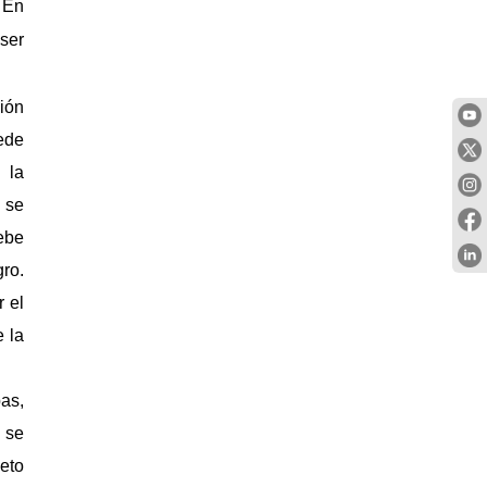
 En
ser
ión
ede
 la
 se
ebe
gro.
 el
 la
as,
y se
jeto