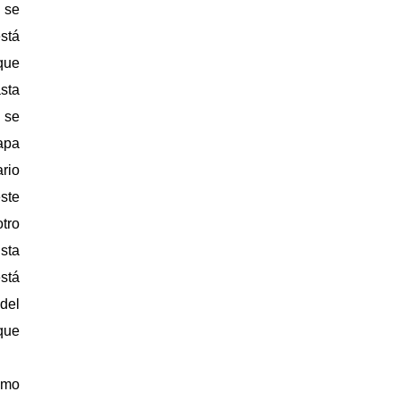
e se
stá
que
asta
 se
apa
rio
este
otro
sta
stá
del
 que
como