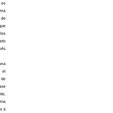
 es
erna
o de
que
los
eto
vés
una
 el
o de
base
te,
ima
es a