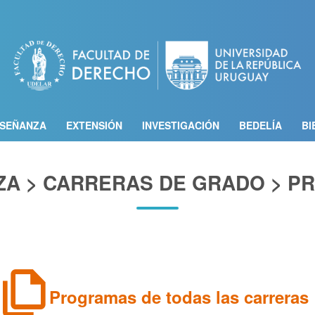
Pasar
al
contenido
principal
SEÑANZA
EXTENSIÓN
INVESTIGACIÓN
BEDELÍA
BI
A > CARRERAS DE GRADO > 
file_copy
Programas de todas las carreras