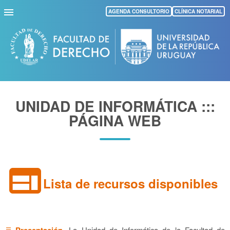
Pasar
AGENDA CONSULTORIO
CLÍNICA NOTARIAL
al
contenido
principal
UNIDAD DE INFORMÁTICA :::
PÁGINA WEB
web
Lista de recursos disponibles
Presentación.
La Unidad de Informática de la Facultad de
subject