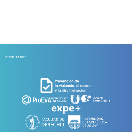
Menu
Iniciar sesión
de
cuenta
de
usuario